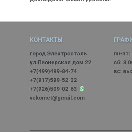
КОНТАКТЫ
ГРАФ
город Электросталь
пн-пт: 
ул.Пионерская дом 22
cб: 8.0
+7(499)499-84-74
вс: в
+7(917)599-52-22
+7(926)509-02-63
vekomet@gmail.com