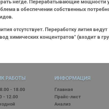
рать негде. Перерабатывающие мощности у н
облема в обеспечении собственных потребн
идов.
тия отсутствует. Переработку лития ведут
вод химических концентратов" (входит в гру
ИК РАБОТЫ
ИНФОРМАЦИЯ
8.00 - 18.00
Главная
0 - 12.00
Прайс-лист
ыходной
Анализ