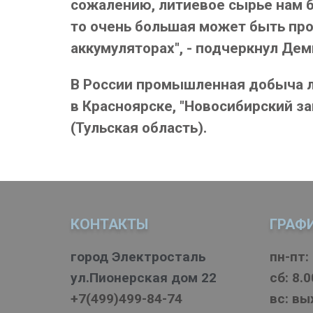
сожалению, литиевое сырье нам б
то очень большая может быть пр
аккумуляторах", - подчеркнул Дем
В России промышленная добыча ли
в Красноярске, "Новосибирский за
(Тульская область).
КОНТАКТЫ
ГРАФ
город Электросталь
пн-пт: 
ул.Пионерская дом 22
cб: 8.0
+7(499)499-84-74
вс: в