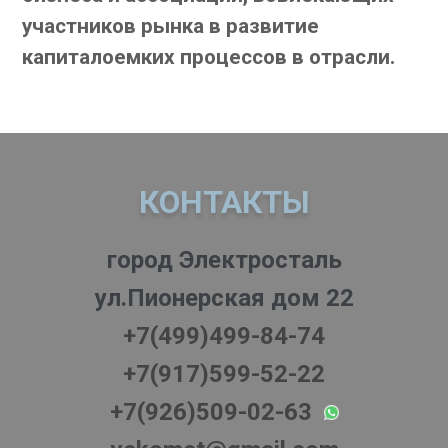
участников рынка в развитие
капиталоемких процессов в отрасли.
КОНТАКТЫ
город Электросталь
ул.Пионерская дом 22
+7(499)499-84-74
+7(917)599-52-22
+7(926)509-02-63