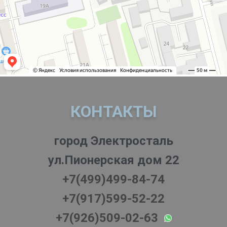
КОНТАКТЫ
город Электросталь
ул.Пионерская дом 22
+7(499)499-84-74
+7(917)599-52-22
+7(926)509-02-63