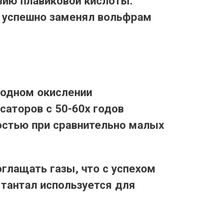
вию плавиковой кислоты.
о успешно заменял вольфрам
нодном окислении
саторов с 50-60х годов
остью при сравнительно малых
глащать газы, что с успехом
 тантал используется для