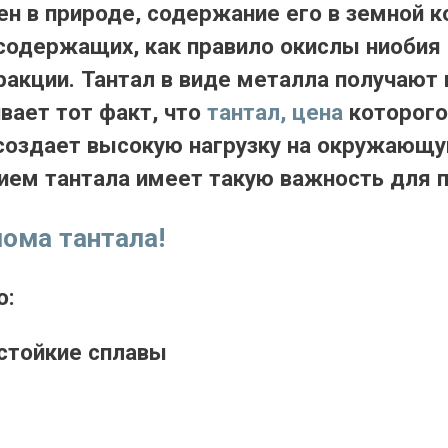
ен в природе, содержание его в земной 
 содержащих, как правило окислы ниобия
ракции. Тантал в виде металла получаю
вает тот факт, что
тантал, цена
которого
 создает высокую нагрузку на окружающу
ием тантала имеет такую важность для
лома тантала!
о:
стойкие сплавы