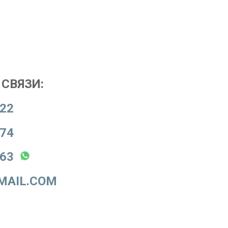
СВЯЗИ:
-22
-74
-63
MAIL.COM