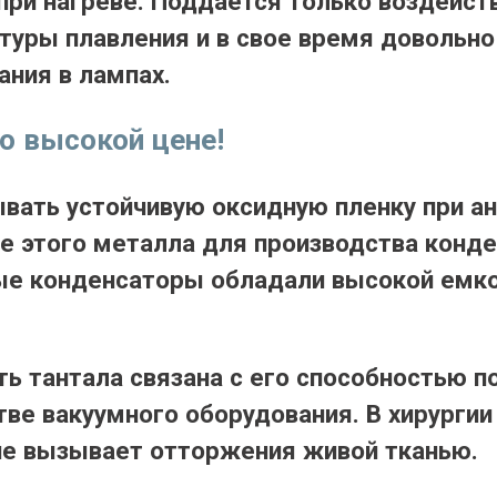
 при нагреве. Поддается только воздейст
туры плавления и в свое время довольн
ания в лампах.
по высокой цене!
вать устойчивую оксидную пленку при а
 этого металла для производства конде
вые конденсаторы обладали высокой емк
 тантала связана с его способностью по
тве вакуумного оборудования. В хирургии
. не вызывает отторжения живой тканью.