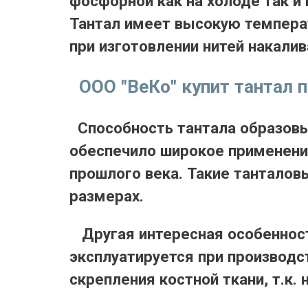
фосфорной как на холоде так и
Тантал имеет высокую темпера
при изготовлении нитей накалив
ООО "ВеКо" купит тантал 
Способность тантала образовы
обеспечило широкое применение
прошлого века. Такие тантало
размерах.
Другая интересная особенность
эксплуатируется при производс
скрепления костной ткани, т.к