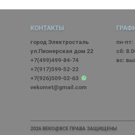
КОНТАКТЫ
ГРАФ
город Электросталь
пн-пт: 
ул.Пионерская дом 22
cб: 8.0
+7(499)499-84-74
вс: в
+7(917)599-52-22
+7(926)509-02-63
vekomet@gmail.com
2026 ВЕКО@ВСЕ ПРАВА ЗАЩИЩЕНЫ