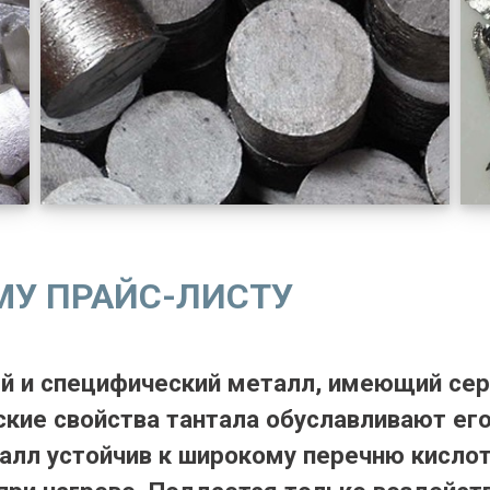
МУ ПРАЙС-ЛИСТУ
й и специфический металл, имеющий се
кие свойства тантала обуславливают ег
лл устойчив к широкому перечню кислот: