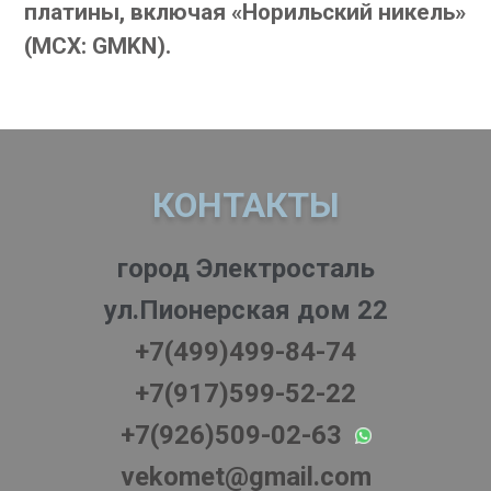
платины, включая «Норильский никель»
(MCX: GMKN).
КОНТАКТЫ
город Электросталь
ул.Пионерская дом 22
+7(499)499-84-74
+7(917)599-52-22
+7(926)509-02-63
vekomet@gmail.com