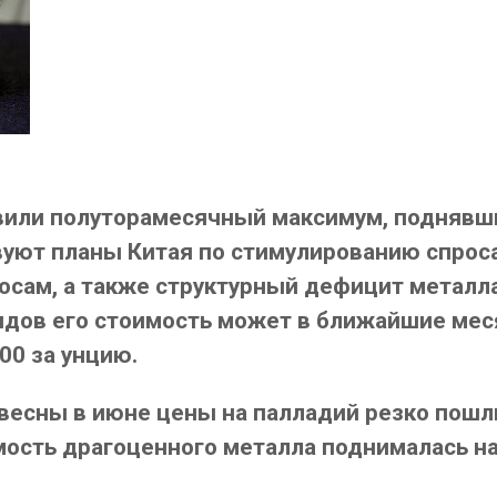
вили полуторамесячный максимум, поднявши
уют планы Китая по стимулированию спроса
осам, а также структурный дефицит металла
ндов его стоимость может в ближайшие мес
00 за унцию.
 весны в июне цены на палладий резко пошл
имость драгоценного металла поднималась на