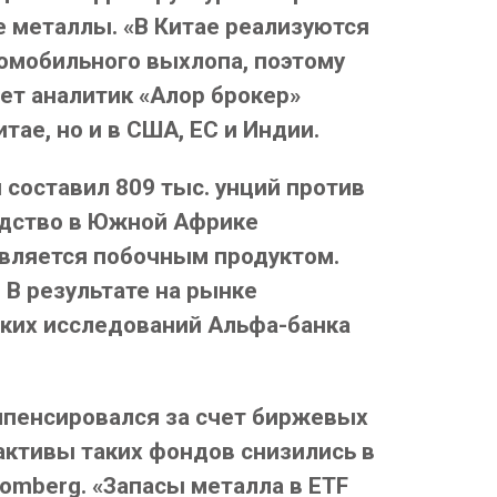
е металлы. «В Китае реализуются
омобильного выхлопа, поэтому
ет аналитик «Алор брокер»
ае, но и в США, ЕС и Индии.
 составил 809 тыс. унций против
одство в Южной Африке
вляется побочным продуктом.
В результате на рынке
ских исследований Альфа-банка
мпенсировался за счет биржевых
активы таких фондов снизились в
oomberg. «Запасы металла в ETF