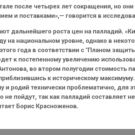
тале после четырех лет сокращения, но они
м и поставками»,— говорится в исследован
ают дальнейшего роста цен на палладий. «К
оду на национальном уровне, однако в неко
того года в соответствии с "Планом защиты
ведет к постепенному увеличению использов
Антонова, во втором полугодии стоимость п
 приблизившись к историческому максимуму
у и родий технически проблематично, для э
 не пойдут, так как палладий составляет н
итает Борис Красноженов.