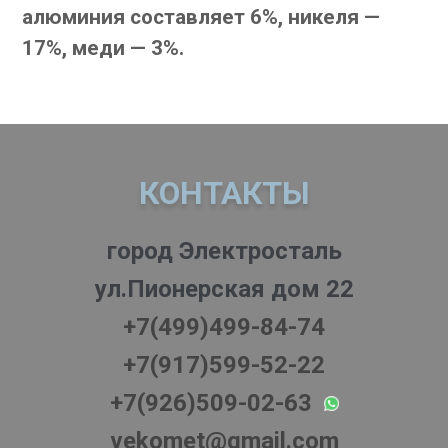
алюминия составляет 6%, никеля —
17%, меди — 3%.
КОНТАКТЫ
город Электросталь
ул.Пионерская дом 22
+7(499)499-84-74
+7(917)599-52-22
+7(926)509-02-63
vekomet@gmail.com