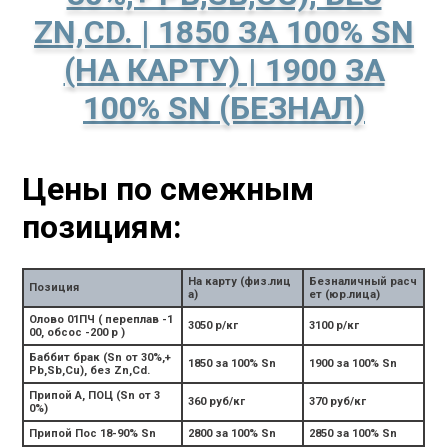
ZN,CD. | 1850 ЗА 100% SN
(НА КАРТУ) | 1900 ЗА
100% SN (БЕЗНАЛ)
Цены по смежным
позициям:
На карту (физ.лиц
Безналичный расч
Позиция
а)
ет (юр.лица)
Олово 01ПЧ ( переплав -1
3050 р/кг
3100 р/кг
00, обсос -200 р )
Баббит брак (Sn от 30%,+
1850 за 100% Sn
1900 за 100% Sn
Pb,Sb,Cu), без Zn,Cd.
Припой А, ПОЦ (Sn от 3
360 руб/кг
370 руб/кг
0%)
Припой Пос 18-90% Sn
2800 за 100% Sn
2850 за 100% Sn