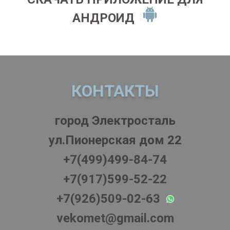
АНДРОИД
КОНТАКТЫ
город Электросталь
ул.Пионерская дом 22
+7(499)499-84-74
+7(917)599-52-22
+7(926)509-02-63
vekomet@gmail.com