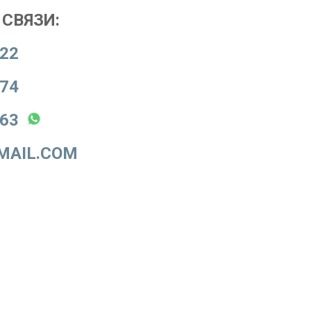
СВЯЗИ:
-22
-74
-63
MAIL.COM