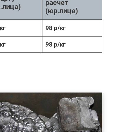
расчет
.лица)
(юр.лица)
кг
98 р/кг
кг
98 р/кг