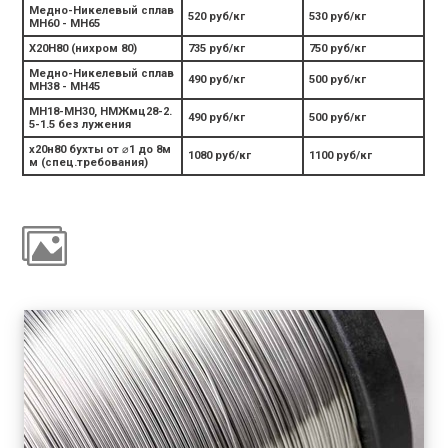
Медно-Никелевый сплав
520 руб/кг
530 руб/кг
МН60 - МН65
Х20Н80 (нихром 80)
735 руб/кг
750 руб/кг
Медно-Никелевый сплав
490 руб/кг
500 руб/кг
МН38 - МН45
МН18-МН30, НМЖмц28-2.
490 руб/кг
500 руб/кг
5-1.5 без лужения
х20н80 бухты от ⌀1 до 8м
1080 руб/кг
1100 руб/кг
м (спец.требования)