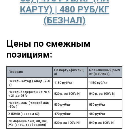
КАРТУ) | 480 РУБ/КГ
(БЕЗНАЛ)
Цены по смежным
позициям:
На карту (физ.лиц
Безналичный расч
Позиция
а)
ет (юр.лица)
Никель катод ( Анод -200
1130 руб/кг
1150 руб/кг
р)
Никельсодержащие Ni о
820 р. за 100% Ni
840 р. за 100% Ni
т 21 до 98 %
Никель лом ( тонкий лом
830 руб/кг
850 руб/кг
-50р )
Х15Н60 (нихром 60)
470 руб/кг
480 руб/кг
Ni марочные Эи, Эп, Вж,
820 р за 100% Ni
840 р за 100% Ni
Жс (спец. требования)