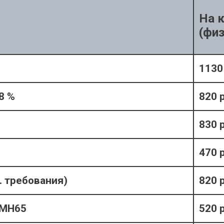
На 
(физ
1130
8 %
820 р
830 
470 
. требования)
820 
 МН65
520 