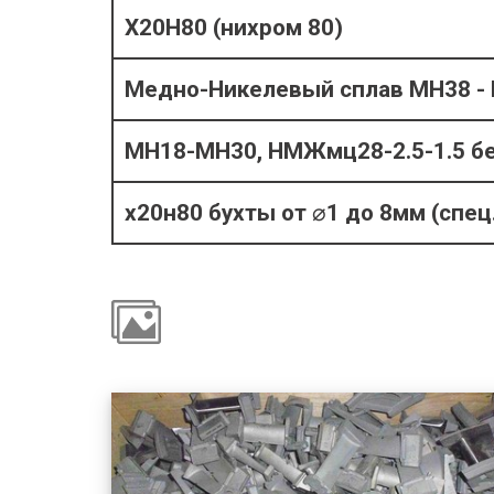
Х20Н80 (нихром 80)
Медно-Никелевый сплав МН38 -
МН18-МН30, НМЖмц28-2.5-1.5 б
х20н80 бухты от ⌀1 до 8мм (спец