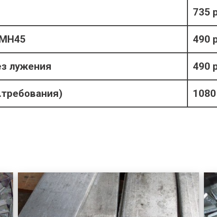
735 
 МН45
490 
ез лужения
490 
.требования)
1080