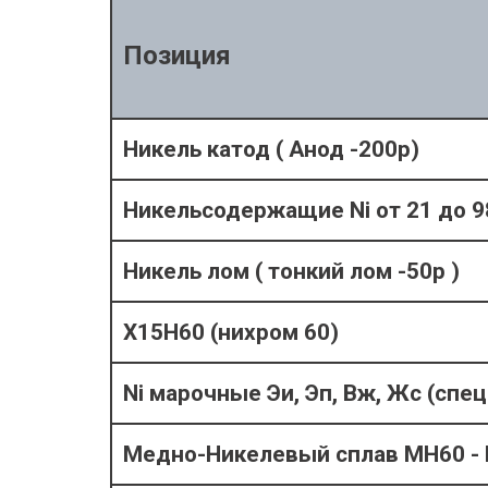
Позиция
Никель катод ( Анод -200р)
Никельсодержащие Ni от 21 до 9
Никель лом ( тонкий лом -50р )
Х15Н60 (нихром 60)
Ni марочные Эи, Эп, Вж, Жс (спец
Медно-Никелевый сплав МН60 -