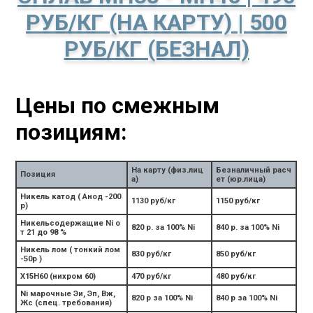
РУБ/КГ (НА КАРТУ) | 500
РУБ/КГ (БЕЗНАЛ)
Цены по смежным
позициям:
На карту (физ.лиц
Безналичный расч
Позиция
а)
ет (юр.лица)
Никель катод ( Анод -200
1130 руб/кг
1150 руб/кг
р)
Никельсодержащие Ni о
820 р. за 100% Ni
840 р. за 100% Ni
т 21 до 98 %
Никель лом ( тонкий лом
830 руб/кг
850 руб/кг
-50р )
Х15Н60 (нихром 60)
470 руб/кг
480 руб/кг
Ni марочные Эи, Эп, Вж,
820 р за 100% Ni
840 р за 100% Ni
Жс (спец. требования)