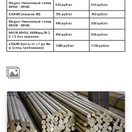
Медно-Никелевый сплав
520 руб/кг
530 руб/кг
МН60 - МН65
Х20Н80 (нихром 80)
735 руб/кг
750 руб/кг
Медно-Никелевый сплав
490 руб/кг
500 руб/кг
МН38 - МН45
МН18-МН30, НМЖмц28-2.
490 руб/кг
500 руб/кг
5-1.5 без лужения
х20н80 бухты от ⌀1 до 8м
1080 руб/кг
1100 руб/кг
м (спец.требования)